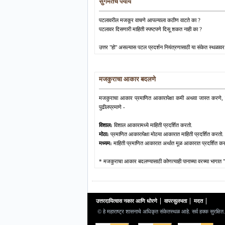
सुगमतेचे पर्याय
पटलावरील मजकूर वाचणे आपल्याला कठीण वाटते का ?
पटलावर दिसणारी माहिती स्पष्टपणे दिसू शकत नाही का ?
उत्तर "हो" असल्यास पटल प्रदर्शन नियंत्रणासाठी या संकेत स्थळावर
मजकुराचा आकार बदलणे
मजकुराचा आकार प्रमाणित आकारापेक्षा कमी अथवा जास्त करणे, हे 
पुढीलप्रमाणे -
विशाल:
विशाल आकारामध्ये माहिती प्रदर्शित करतो.
मोठा:
प्रमाणित आकारापेक्षा मोठया आकारात माहिती प्रदर्शित करतो.
मध्यम:
माहिती प्रमाणित आकारात अर्थात मूळ आकारात प्रदर्शित कर
* मजकुराचा आकार बदलण्यासाठी कोणत्याही पानाच्या वरच्या भागा
उत्तरदायित्वास नकार आणि धोरणे
वापरसुलभता
मदत
© हे महाराष्ट्र शासनाचे अधिकृत संकेतस्थळ आहे. सर्व हक्क सुरक्षित.