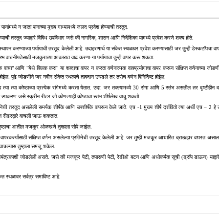
ध्ये न जाता पानाच्या मुख्य गाभ्यामध्ये जलद प्रवेश होण्याची तरतूद.
्याची तरतूद ज्याद्वारे विविध उपविभाग जसे की नागरिक, शासन आणि निर्देशिका यामध्ये प्रवेश करणे शक्य होते.
न करण्याच्या पर्यायाची तरतूद केलेली आहे. उदाहरणार्थ या संकेत स्थळावर प्रवेश करण्यासाठी जर तुम्ही डेस्कटॉपचा 
लभ वाचनीयतेसाठी मजकुराच्या आकारात वाढ करणा-या पर्यायाचा तुम्ही वापर करू शकता.
ाचा" आणि "येथे क्लिक करा" या शब्दाचा वापर न करता वर्णनात्मक वाक्प्रयोगाचा वापर करून संक्षिप्त वर्णनाच्या ज
ईल. पुढे जोडणीने जर नवीन संकेत स्थळाचे तावदान उघडले तर तसेच वर्णन विनिर्दिष्ट होईल.
्या त्या कोष्ठाच्या प्रत्येक रांगेमध्ये करता येतात. उदा. जर तक्त्यामध्ये 30 रांगा आणि 5 स्तंभ असतील तर दृष्टीहीन वा
उपकरण जसे स्क्रीन रीडर जो कोणत्याही कोष्ठाचा स्तंभ शीर्षलेख वाचू शकतो.
 तरतूद असलेली समर्पक शीर्षके आणि उपशीर्षके वापरून केले जाते. एच -1 मुख्य शीर्ष दर्शवितो त्या अर्थी एच – 2 हे उपशीर
रीन रीडरद्वारे वाचली जाऊ शकतात.
मुळे पृष्ठाचा आतील मजकूर ओळखणे तुम्हाला सोपे जाईल.
वापरकर्त्यांसाठी ‍संक्षिप्त वर्णन असलेल्या प्रतिमेची तरतूद केलेली आहे. जर तुम्ही मजकूर आधारित ब्राऊझर वापरत असाल किं
ाचल्यास तुम्हाला समजू शकेल.
 नियंत्रकाशी जोडलेली असते. जसे की मजकूर पेटी, तपासणी पेटी, रेडीओ बटन आणि अधोकर्षक सूची (ड्रॉप डाऊन) याद्वारे
त स्थळावर सर्वत्र समाविष्ट आहे.