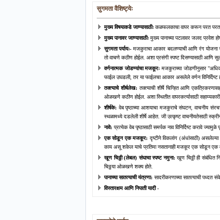
सुगमता वैशिष्ट्येः
मुख्य विषयाकडे जाण्यासाठीः
कळफलकाचा वापर करून परत परत पानांम
मुख्य पानावर जाण्यासाठीः
मुख्य पानाच्या पटलावर जलद प्रवेश होण
सुगमता पर्यायः-
मजकुराचा आकार बदलण्याची आणि रंग योजना स्थाप
तो वाचणे कठीण होईल. अशा प्रसंगी स्पष्ट दिसण्यासाठी आणि सु
वर्णनात्मक जोडण्यांचा मजकूरः
मजकुराच्या जोडणीनुसार "अधिक व
फाईल उघडली, तर या फाईलचा आकार असलेले वर्णन विनिर्दिष्ट हो
तक्त्याचे शीर्षलेख:
तक्त्याची शीर्षे चिन्हित आणि एकत्रिकरणासह त
ओळखणे कठीण होईल. अशा स्थितीत वापरकर्त्यासाठी सहाय्यकारी 
शीर्षके:
वेब पृष्ठाच्या आशयाचा मजकुराचे संघटन, वाचनीय संरचनेची
स्थळामध्ये दडलेली शीर्षे आहेत. जी उत्कृष्ट वाचनीयतेसाठी स्क्
नावे:
प्रत्येक वेब पृष्ठासाठी समर्पक नाव विनिर्दिष्ट करावे ज्या
एक सोडून एक मजकूर:
दृष्टीने विकलांग (अंधांसाठी) असलेल्या 
काय असू शकेल याचे प्रतिमा नसतानाही मजकूर एक सोडून एक व
खूण चिठ्ठी (लेबल) संघाचा स्पष्ट नमुना:
खूण चिठ्ठी ही संबंधित
चिठ्ठया ओळखणे शक्य होते.
पानाच्या सातत्याची यंत्रणा:
सादरीकरणाच्या सातत्याची पध्दत संके
विस्तारक्षम आणि निपाती यादी
-