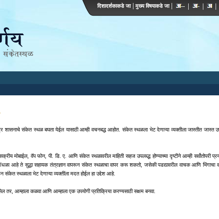
दिशादर्शकाकडे जा
मुख्य विषयाकडे जा
्ट्र शासनाचे संकेत स्थळ बघता येईल यासाठी आम्ही वचनबद्ध आहोत. संकेत स्थळला भेट देणाऱ्या व्यक्तीला जास्तीत जास्त उ
य मोबाईल, वॅप फोन, पी. डि. ए. आणि संकेत स्थळावरील माहिती सहज उपलब्द्ध होण्याच्या दृष्टीने आम्ही सर्वोतोपरी प्रयत
आंधळा आहे ते सुद्धा सहायक तंत्रज्ञान वापरून संकेत स्थळाचा वापर करू शकतो, जसेकी पडद्यावरील वाचक आणि भिंगाचा व
 संकेत स्थळाला भेट देणाऱ्या व्यक्तींला मदत होईल हा उद्देश आहे.
े असेल तर, आम्हाला कळवा आणि आम्हाला एक उपयोगी प्रतिक्रिया करण्यसाठी सक्षम बनवा.